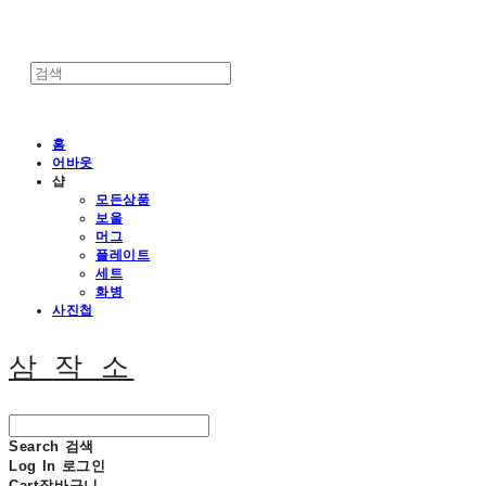
홈
어바웃
샵
모든상품
보울
머그
플레이트
세트
화병
사진첩
삼 작 소
Search
검색
Log In
로그인
Cart
장바구니