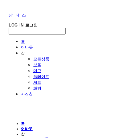
삼 작 소
LOG IN
로그인
홈
어바웃
샵
모든상품
보울
머그
플레이트
세트
화병
사진첩
홈
어바웃
샵