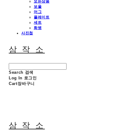
모든상품
보울
머그
플레이트
세트
화병
사진첩
삼 작 소
Search
검색
Log In
로그인
Cart
장바구니
삼 작 소