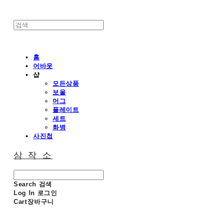
홈
어바웃
샵
모든상품
보울
머그
플레이트
세트
화병
사진첩
삼 작 소
Search
검색
Log In
로그인
Cart
장바구니