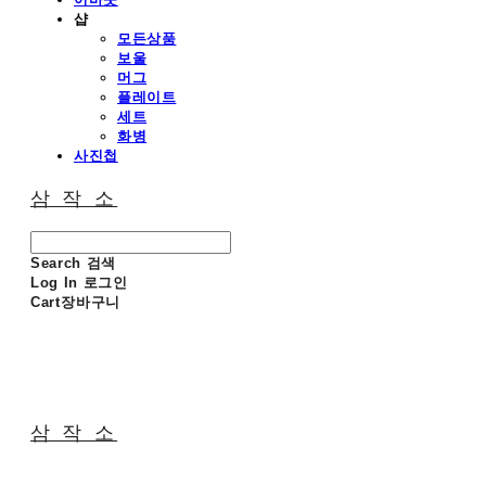
샵
모든상품
보울
머그
플레이트
세트
화병
사진첩
삼 작 소
Search
검색
Log In
로그인
Cart
장바구니
삼 작 소