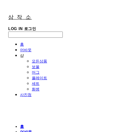
삼 작 소
LOG IN
로그인
홈
어바웃
샵
모든상품
보울
머그
플레이트
세트
화병
사진첩
홈
어바웃