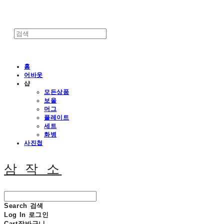
홈
어바웃
샵
모든상품
보울
머그
플레이트
세트
화병
사진첩
삼 작 소
Search
검색
Log In
로그인
Cart
장바구니