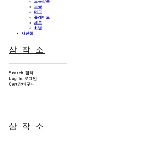
모든상품
보울
머그
플레이트
세트
화병
사진첩
삼 작 소
Search
검색
Log In
로그인
Cart
장바구니
삼 작 소