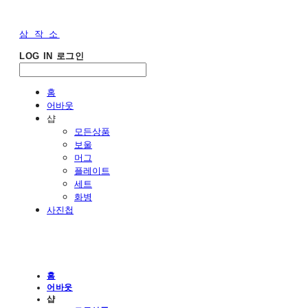
삼 작 소
LOG IN
로그인
홈
어바웃
샵
모든상품
보울
머그
플레이트
세트
화병
사진첩
홈
어바웃
샵