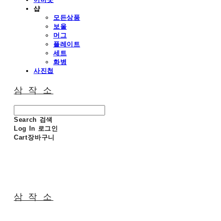
샵
모든상품
보울
머그
플레이트
세트
화병
사진첩
삼 작 소
Search
검색
Log In
로그인
Cart
장바구니
삼 작 소