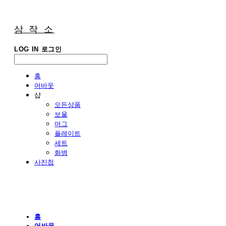
삼 작 소
LOG IN
로그인
홈
어바웃
샵
모든상품
보울
머그
플레이트
세트
화병
사진첩
홈
어바웃