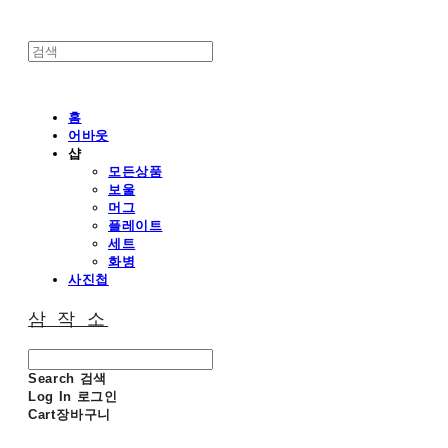
홈
어바웃
샵
모든상품
보울
머그
플레이트
세트
화병
사진첩
삼 작 소
Search
검색
Log In
로그인
Cart
장바구니